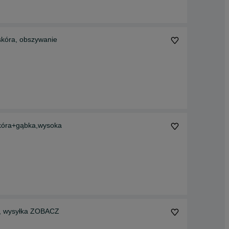
skóra, obszywanie
kóra+gąbka,wysoka
e, wysyłka ZOBACZ