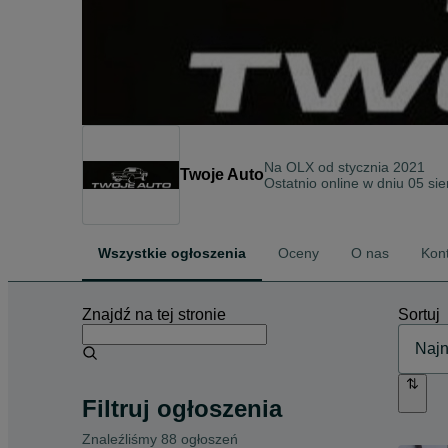
Na OLX od
stycznia 2021
Twoje Auto
Ostatnio online w dniu 05 si
Wszystkie ogłoszenia
Oceny
O nas
Kon
Znajdź na tej stronie
Sortuj
Filtruj ogłoszenia
Znaleźliśmy 88 ogłoszeń