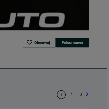
Obserwuj
Pokaż numer
1
2
3