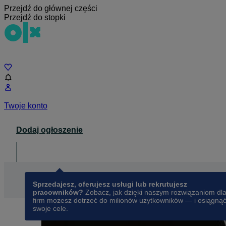
Przejdź do głównej części
Przejdź do stopki
Czat
Twoje konto
Dodaj ogłoszenie
Dla biznesu
opens in a new tab
Sprzedajesz, oferujesz usługi lub rekrutujesz
pracowników?
Zobacz, jak dzięki naszym rozwiązaniom dl
firm możesz dotrzeć do milionów użytkowników — i osiągną
swoje cele.